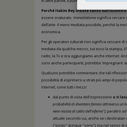
In altre parole, il punto non è l’esperienza
con gli 
Perché
Hakim Bey insiste tanto sull’incontro 
essere snaturato.
Immediatismo
significa cercare
dell’arte-
il meno mediata possibile,
perché la medi
economica.
Per gli operatori culturali non significa cessare di 
mediata da qualche mezzo, sia esso la stampa, il l
radio, la Tv
e ora aggiungiamo anche internet.
Anz
sono anche partecipanti,
potrebbe ‘impregnare’ an
Qualcuno potrebbe commentare che tali riflession
possibilità di esprimersi
a strati più ampi di popol
internet, come tutti i mezzi:
dal punto di vista dell'espressione
o ti las
probabilità di diventare famosi attraverso un b
neve resista al caldo dell'inferno");
peraltro ad 
attuale secondo cui, anche se i destinatari 
("posto" dunque "sono"); ma nel senso di q