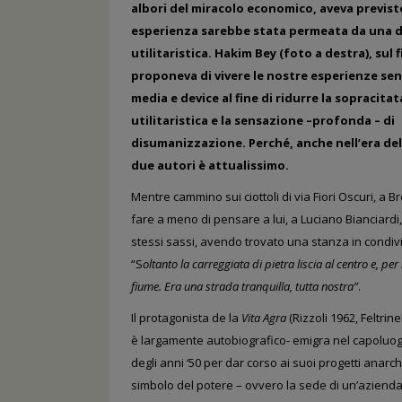
albori del miracolo economico,
aveva previst
esperienza sarebbe stata permeata da una 
utilitaristica.
Hakim Bey (foto a destra), sul fi
proponeva di
vivere le nostre esperienze se
media
e device
al fine di ridurre la sopracit
utilitaristica
e la sensazione –profonda – di
disumanizzazione.
Perché, anche nell’era del
due autori è attualissimo.
Mentre cammino sui ciottoli di via Fiori Oscuri, a Br
fare a meno di pensare
a lui, a Luciano Bianciard
stessi sassi, avendo
trovato una stanza
in condiv
“S
oltanto la carreggiata di pietra liscia al centro e, per i
fiume. Era una strada tranquilla,
tutta nostra”
.
Il protagonista de la
Vita Agra
(Rizzoli 1962, Feltrin
è largamente autobiografico- emigra nel capoluog
degli anni ‘50 per dar corso ai suoi progetti anarch
simbolo del potere – ovvero la sede di un’aziend