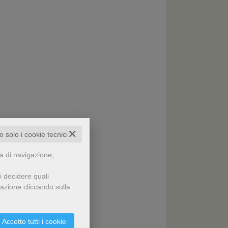
✕
to solo i cookie tecnici
za di navigazione,
i decidere quali
gazione cliccando sulla
Accetto tutti i cookie