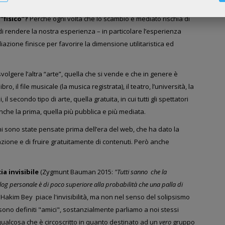
altri, ma la qualità della stessa.
“fisico”?
Perché ogni volta che lo scambio è mediato rischia di
 di rendere la nostra esperienza – in particolare l’esperienza
azione finisce per favorire la dimensione utilitaristica ed
svolgere l’altra “arte”, quella che
si vende
e che in genere è
ibro,
il file musicale (la musica registrata), il teatro, l’università, la
i, il secondo tipo di arte, quella gratuita,
in cui tutti gli spettatori
che la prima, quella più pubblica e più mediata.
i sono state pensate prima dell’era del web, che
ha dato la
azione e di fruire gratuitamente di contenuti.
Però anche
cia invisibile
(Zygmunt Bauman 2015:
"Tutti sanno che la
log personale è di poco superiore alla probabilità che una palla di
Hakim Bey piace l'invisibilità, ma non nel senso del solipsismo
sono definiti "amici", sostanzialmente parliamo a noi stessi
ualcosa che è circoscritto in quanto destinato ad un
vero
gruppo