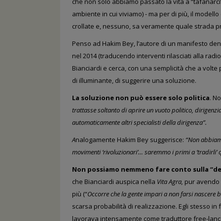
che non solo abbiamo passato la vita a “tafanarci
ambiente in cui viviamo) -
ma per di più,
il modello
crollate
e, nessuno, sa veramente quale strada p
Penso ad
Hakim Bey, l’autore di un manifesto d
nel 2014 (traducendo interventi rilasciati alla radio
Bianciardi
e cerca, con una semplicità che a vol
di
illuminante, di suggerire una soluzione.
La soluzione non può essere solo politica
. N
trattasse soltanto di aprire un vuoto politico, dirigenz
automaticamente altri specialisti della dirigenza”.
A
nalogamente Hakim Bey suggerisce:
“Non abbiamo 
movimenti ‘rivoluzionari’… saremmo i primi a ‘tradirli’
Non possiamo nemmeno fare conto sulla
“de
che
Bianciardi
auspica nella
Vita Agra,
pur avendo
più
(“
Occorre che la gente impari a non farsi nascere b
scarsa probabilità di
realizzazione. Egli stesso in
lavorava intensamente come traduttore free-lanc