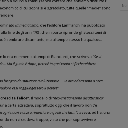
” fino a ridurci a zombi (senza contare che abbiamo distrutto
l’
 economico di cui sopra si è sgretolato, tutte quelle “medie” sono
rendere.
enominato
Immediatismo
, che l’editore Lanfranchi ha pubblicato
alla fine degli anni ’70) , che in parte riprende gli stessi temi di
te può sembrare disarmante, ma al tempo stesso ha qualcosa
on lo era nemmeno ai tempi di Bianciardi, che scriveva:
“
Se si
iale… Ma il guaio è dopo, perché in quel vuoto si ficcherebbero
bisogno di istituzioni rivoluzionarie…. Se ora aderissimo a certi
 qualora essi raggiungessero il potere”
crescita felice”.
Il modello di “
neo-cristianesimo d
isattivistico
”
una certa
attrattiva, soprattutto oggi
che il lavoro non c’è
isogni nuovi e
anzi a rinunziare a quelli che ha… ")
aveva, ed ha, una
 fondo non ci credeva troppo,
visto che per sopravvivere
e.