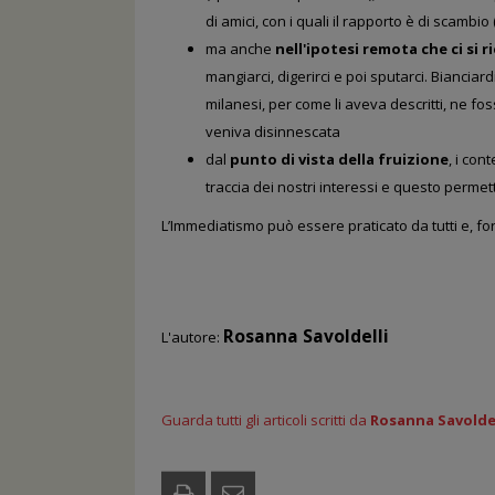
di amici, con i quali il rapporto è di scambi
ma anche
nell'ipotesi remota che ci si 
mangiarci, digerirci e poi sputarci. Biancia
milanesi, per come li aveva descritti, ne fos
veniva disinnescata
dal
punto di vista della fruizione
, i con
traccia dei nostri interessi e questo permett
L’Immediatismo può essere praticato da tutti e, fo
Rosanna Savoldelli
L'autore:
Guarda tutti gli articoli scritti da
Rosanna Savoldel