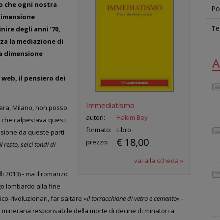
o che ogni nostra
Po
dimensione
Te
nire degli anni ’70,
nza la mediazione di
ata dimensione
A
 web, il
pensiero dei
Immediatismo
era,
Milano, non posso
autori:
Hakim Bey
i, che calpestava questi
formato:
Libro
isione da queste parti:
€ 18,00
prezzo:
l resto, seIci tondi di
vai alla scheda »
elli 2013) - ma il romanzo
o lombardo alla fine
ico-rivoluzionari, far saltare
«
il torracchione di vetro e cemento
»
-
a mineraria
responsabile della morte di decine di minatori a