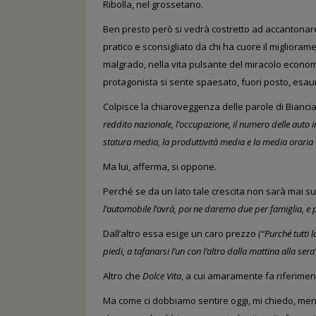
Ribolla, nel grossetano.
Ben presto però si vedrà costretto
ad accantonare 
pratico e sconsigliato da chi ha cuore il migliora
malgrado, nella vita pulsante del miracolo econom
protagonista si sente spaesato, fuori posto, esaur
Colpisce
la chiaroveggenza
delle parole di Biancia
reddito nazionale, l’occupazione, il numero delle auto i
statura media, la produttività media e la media oraria a
Ma lui, afferma, si oppone.
Perché se da un lato tale crescita non sarà mai suf
l’automobile l’avrà, poi ne daremo due per famiglia,
e 
Dall’altro essa esige un caro
prezzo
(“Purché tutti 
piedi, a tafanarsi l’un con l’altro dalla mattina alla sera”
Altro che
Dolce Vita
, a cui amaramente fa riferimento
Ma come ci dobbiamo sentire oggi, mi chiedo, ment