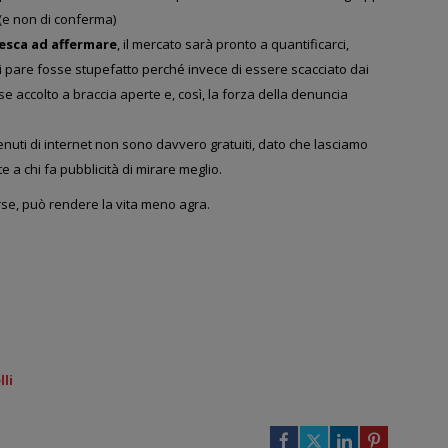
o (e non di conferma)
riesca ad affermare
, il mercato sarà pronto a quantificarci,
rdi pare fosse stupefatto perché invece di essere scacciato dai
se accolto a braccia aperte e, così, la forza della denuncia
tenuti di internet non sono davvero gratuiti, dato che lasciamo
e a chi fa pubblicità di mirare meglio.
rse, può rendere la vita meno agra.
li