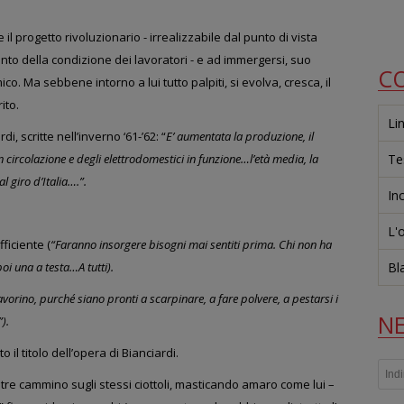
il progetto rivoluzionario - irrealizzabile dal punto di vista
mento della condizione
dei lavoratori - e ad immergersi, suo
C
ico.
Ma sebbene intorno a lui tutto palpiti, si evolva, cresca, il
ito.
Li
rdi, scritte nell’inverno
‘61-’62: “
E’ aumentata la produzione, il
n circolazione e degli elettrodomestici in funzione…l’età media, la
Te
l giro d’Italia….”.
In
L'
ficiente (
“Faranno insorgere bisogni mai sentiti prima. Chi non ha
poi una a testa…A tutti).
Bl
lavorino, purché siano pronti a scarpinare, a fare polvere, a pestarsi i
N
).
 il titolo dell’opera di Bianciardi.
re cammino sugli stessi ciottoli, masticando amaro come lui –