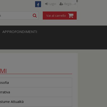
0
Login
Registrati
Vai al carrello
APPROFONDIMENTI
EMI
losofia
rrativa
stume Attualità