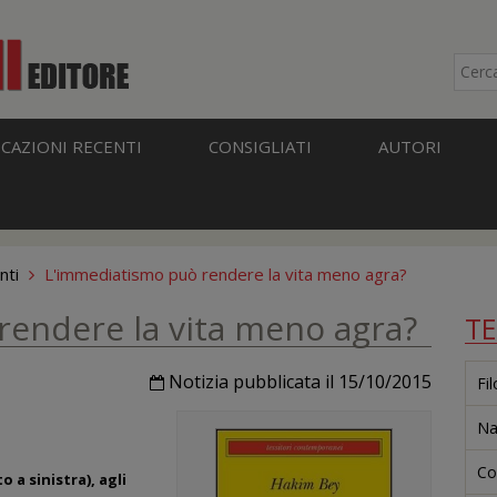
CAZIONI RECENTI
CONSIGLIATI
AUTORI
nti
L'immediatismo può rendere la vita meno agra?
endere la vita meno agra?
T
Notizia pubblicata il 15/10/2015
Fi
Na
Co
o a sinistra), agli