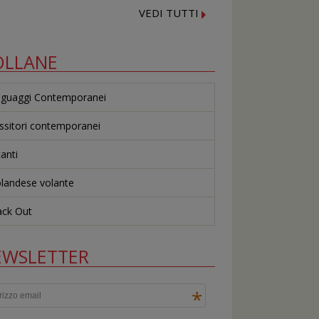
VEDI TUTTI
OLLANE
nguaggi Contemporanei
ssitori contemporanei
canti
olandese volante
ack Out
EWSLETTER
*