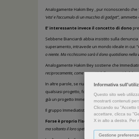
Analogamente Hakim Bey , pur riconoscendo che
‘vita’ e l’accumulo di un mucchio di gadget”,
ammette c
E’ interessante invece il concetto di dono
pre
Sebbene
Bianciardi abbia
insistito sulla denuncia
superamento,
intravede un mondo ideale in cui: “
o niente. Ma ricchissimo sarà il dono quotidiano nella 
Analogamente Hakim Bey sostiene che Immediat
reciprocamente, come soggetti della generosità del gr
In altre parole, se riusciamo ad incontrarci, fisi
Informativa sull'utili
qualsiasi progetto, fosse anche solo quello di ma
Questo sito web utilizz
già un progetto Immediatista.
mostrarti contenuti perso
Cliccando su "Accetto tu
Il gruppo Immediatista ha come obbiettivo precipu
accettare, clicca su "G
X in alto a destra.
Per 
Forse è
proprio l’isolamento sostanziale ch
ma soltanto il loro spettro… Basta un mezzo anno (in cit
Gestione preferenze