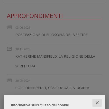
APPROFONDIMENTI
03.06.2025
POSTFAZIONE DI FILOSOFIA DEL VESTIRE
30.11.2024
KATHERINE MANSFIELD: LA RELIGIONE DELLA
SCRITTURA
30.05.2024
COSI’ DIFFERENTI, COSI’ UGUALI: VIRGINIA
WOOLF E KATHERINE MANSFIELD
✕
Informativa sull'utilizzo dei cookie