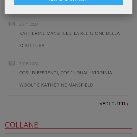
POSTFAZIONE DI FILOSOFIA DEL VESTIRE
30.11.2024
KATHERINE MANSFIELD: LA RELIGIONE DELLA
SCRITTURA
30.05.2024
COSI’ DIFFERENTI, COSI’ UGUALI: VIRGINIA
WOOLF E KATHERINE MANSFIELD
VEDI TUTTI
COLLANE