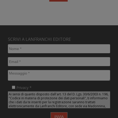
SCRIVI A LANFRANCHI EDITORE
Privacy *
Ai sensi di quanto disposto dall'art. 13 del D. Lgs. 30/6/2003 n. 196,
"Codice in materia di protezione dei dati personali", ti informiamo
che i dati da te inseriti per la registrazione saranno trattati
elettronicamente da Lanfranchi Editore, con sede via Madonnina,
10 - 20121 - Milano (Titolare del trattamento dati) nonché da
DGLine Srl con sede in Milano, via Via del Carpino, 8, 47822
INVIA
Santarcangelo di Romagna (RN), in quanto designato