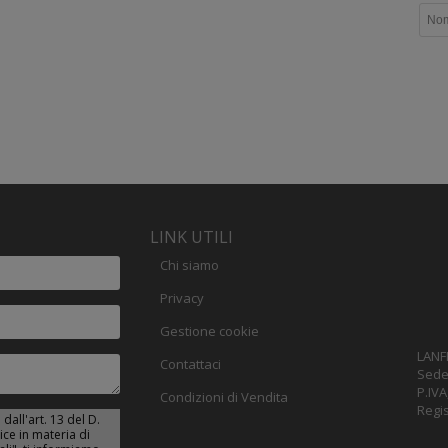
LINK UTILI
Chi siamo
Privacy
Gestione cookie
LANF
Contattaci
Sede 
P.IVA
Condizioni di Vendita
Regis
dall'art. 13 del D.
ice in materia di