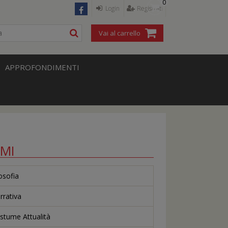
0
Login
Registrati
Vai al carrello
APPROFONDIMENTI
EMI
losofia
rrativa
stume Attualità