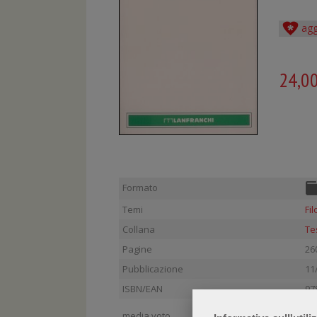
agg
24,0
Formato
Temi
Fil
Collana
Te
Pagine
26
Pubblicazione
11
ISBN/EAN
97
media voto