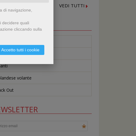
VEDI TUTTI
za di navigazione,
i decidere quali
OLLANE
gazione cliccando sulla
nguaggi Contemporanei
Accetto tutti i cookie
ssitori contemporanei
canti
olandese volante
ack Out
EWSLETTER
*