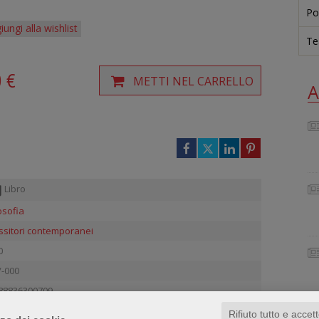
Po
iungi alla wishlist
Te
0 €
METTI NEL CARRELLO
A
Libro
osofia
ssitori contemporanei
0
/-000
88836300709
Rifiuto tutto e accet
5
/
5
su
1
recensione