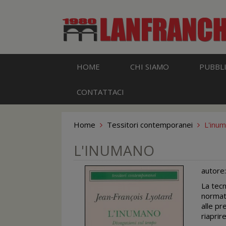
HOME
CHI SIAMO
PUBBLI
CONTATTACI
Home
Tessitori contemporanei
L'inu
L'INUMANO
autore
La tec
normato
alle p
riaprire