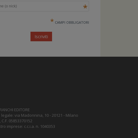
*
*
CAMPI OBBLIGATORI
RANCHI EDITORE
legale: via Madonnina, 10 - 20121 - Milano
, C.F. 05853370152
tro imprese: c.c.i.a. n. 1040353