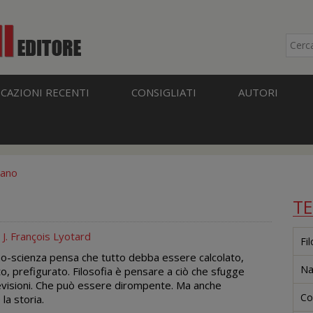
CAZIONI RECENTI
CONSIGLIATI
AUTORI
mano
T
:
J. François Lyotard
Fi
no-scienza pensa che tutto debba essere calcolato,
Na
, prefigurato. Filosofia è pensare a ciò che sfugge
revisioni. Che può essere dirompente. Ma anche
Co
 la storia.