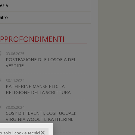
esia
atro
PPROFONDIMENTI
03.06.2025
POSTFAZIONE DI FILOSOFIA DEL
VESTIRE
30.11.2024
KATHERINE MANSFIELD: LA
RELIGIONE DELLA SCRITTURA
30.05.2024
COSI’ DIFFERENTI, COSI’ UGUALI:
VIRGINIA WOOLF E KATHERINE
MANSFIELD
✕
to solo i cookie tecnici